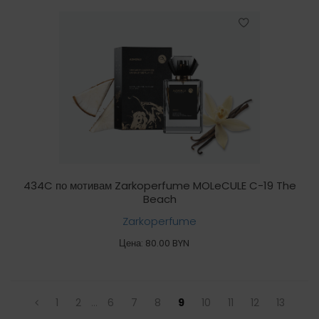
434C по мотивам Zarkoperfume MOLeCULE C-19 The
Beach
Zarkoperfume
Цена: 80.00 BYN
1
2
...
6
7
8
9
10
11
12
13