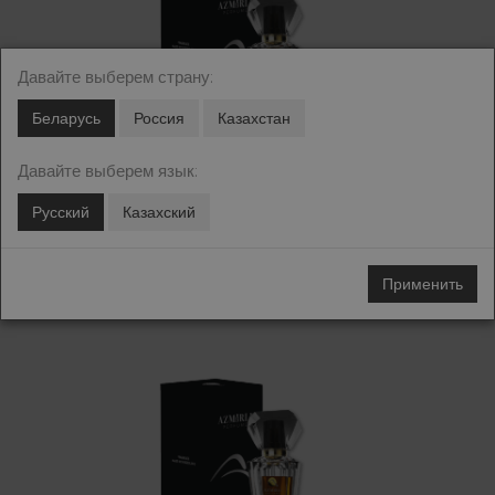
Давайте выберем страну:
Беларусь
Россия
Казахстан
Давайте выберем язык:
429C по мотивам Maison Francis Kurkdjian Oud Satin
Русский
Казахский
Mood Extrait de parfum
Maison Francis Kurkdjian
Применить
Цена: 80.00 - 100.00 BYN