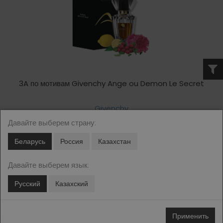
3A по мотивам Givenchy Ange ou Demon Le Secret
Givenchy
Давайте выберем страну:
Цена: 55.00 - 75.00 BYN
Беларусь
Россия
Казахстан
Давайте выберем язык:
1
2
...
6
7
8
9
10
11
12
13
14
15
Русский
Казахский
Применить