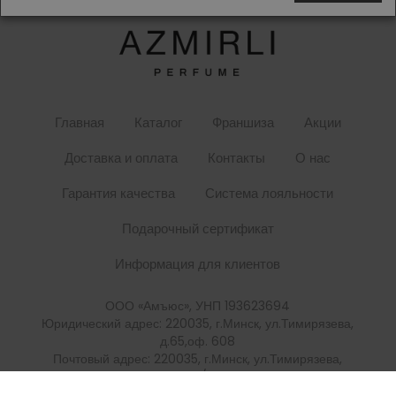
Главная
Каталог
Франшиза
Акции
Доставка и оплата
Контакты
О нас
Гарантия качества
Система лояльности
Подарочный сертификат
Информация для клиентов
ООО «Амъюс», УНП 193623694
Юридический адрес: 220035, г.Минск, ул.Тимирязева,
д.65,оф. 608
Почтовый адрес: 220035, г.Минск, ул.Тимирязева,
д.65, п/я 68
Контактный телефон: +375-44-5888375