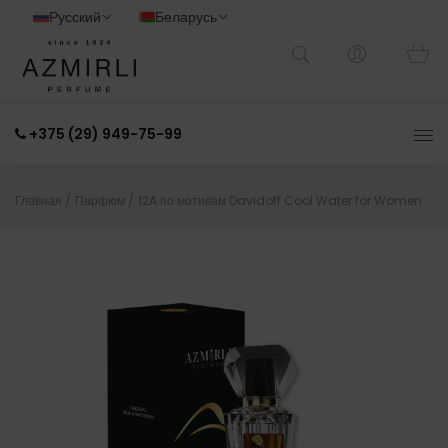
Русский
Беларусь
+375 (29) 949-75-99
Главная /
Парфюм /
12A по мотивам Davidoff Cool Water for Women