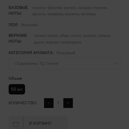
БАЗОВЫЕ
корень-фиалки,
мускус,
сандал,
персик,
НОТЫ:
ваниль,
ежевика,
малина,
ветивер
ПОЛ:
Женский
ВЕРХНИЕ
лилия,
калон,
айва,
лотос,
ананас,
лимон,
НОТЫ:
дыня,
черная смородина
КАТЕГОРИЯ АРОМАТА:
Люксовый
г.Барановичи, ТЦ "Легион"
Объем
50 мл
КОЛИЧЕСТВО:
В КОРЗИНУ