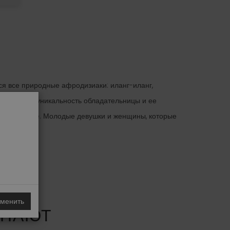
тся все природные афродизиаки: иланг-иланг,
н передает, уникальность обладательницы и ее
одной женщине. Молодые девушки и женщины, которые
менить
УПАЮТ