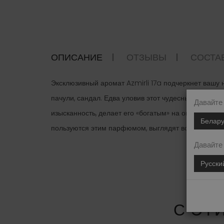
ОПИСАНИЕ
ОТЗЫВЫ
СОСТА
Эксклюзивный аромат Azmirli 17a подчеркнет вашу 
пачули, сандал. Едва уловив этот чудесный запах м
Давайте
изысканность, делает его «богатым» на ощущение и
Белару
пользуются этим парфюмом, выглядят всегда роскош
Давайте
Русски
С ЭТ