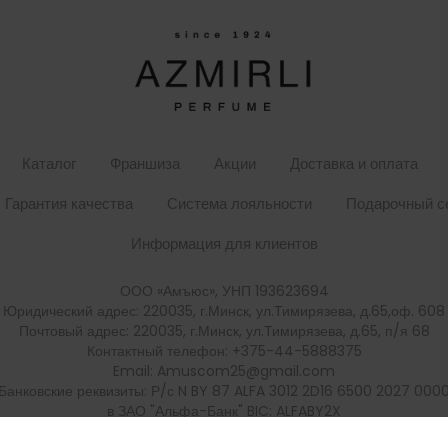
Каталог
Франшиза
Акции
Доставка и оплата
Гарантия качества
Система лояльности
Подарочный с
Информация для клиентов
ООО «Амъюс», УНП 193623694
Юридический адрес: 220035, г.Минск, ул.Тимирязева, д.65,оф. 608
Почтовый адрес: 220035, г.Минск, ул.Тимирязева, д.65, п/я 68
Контактный телефон: +375-44-5888375
Email: Amuscom25@gmail.com
Банковские реквизиты: Р/с N BY 87 ALFA 3012 2D16 6500 2027 000
в ЗАО "Альфа-Банк" BIC: ALFABY2X
Адрес банка: г. Минск, ул. Красная 7