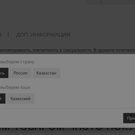
В
ДОП. ИНФОРМАЦИЯ
неповторимость, элегантность и сексуальность. В аромате сочетаю
ужчина захочет познакомиться с вами поближе. Роскошь, которую о
 выберем страну:
 восприятие. Грациозность, шик, и королевская стать - все это в 
сь
Россия
Казахстан
но, стильно, ухоженно и очень притягательно!
 выберем язык:
й
Казахский
При
ИМ ТОВАРОМ ЧАСТО ПОК