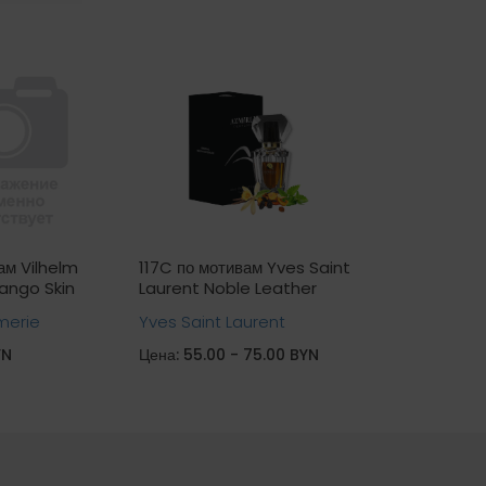
ам Vilhelm
117C по мотивам Yves Saint
11B по мотив
ango Skin
Laurent Noble Leather
Blue Label
merie
Yves Saint Laurent
Givenchy
YN
Цена: 55.00 - 75.00 BYN
Цена: 55.00 